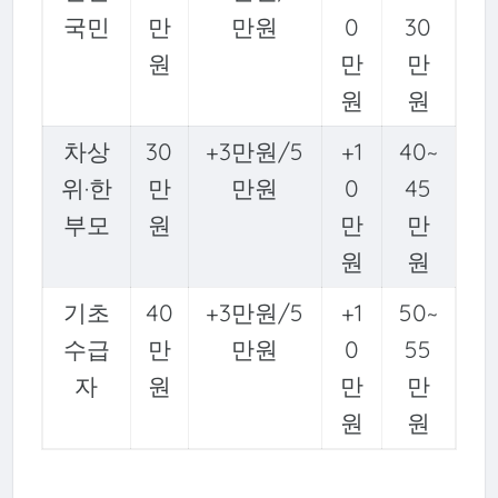
국민
만
만원
0
30
원
만
만
원
원
차상
30
+3만원/5
+1
40~
위·한
만
만원
0
45
부모
원
만
만
원
원
기초
40
+3만원/5
+1
50~
수급
만
만원
0
55
자
원
만
만
원
원