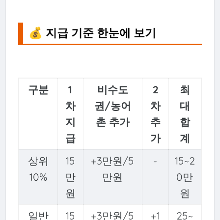
💰 지급 기준 한눈에 보기
구분
1
비수도
2
최
차
권/농어
차
대
지
촌 추가
추
합
급
가
계
상위
15
+3만원/5
-
15~2
10%
만
만원
0만
원
원
일반
15
+3만원/5
+1
25~