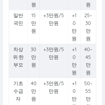
원
원
일반
15
+3만원/5
+1
25~
국민
만
만원
0
30
원
만
만
원
원
차상
30
+3만원/5
+1
40~
위·한
만
만원
0
45
부모
원
만
만
원
원
기초
40
+3만원/5
+1
50~
수급
만
만원
0
55
자
원
만
만