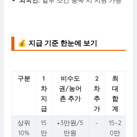
외국인:
일부 조건 충족 시 지원 가능
💰 지급 기준 한눈에 보기
구분
1
비수도
2
최
차
권/농어
차
대
지
촌 추가
추
합
급
가
계
상위
15
+3만원/5
-
15~2
10%
만
만원
0만