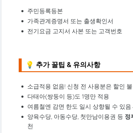
주민등록등본
가족관계증명서 또는 출생확인서
전기요금 고지서 사본 또는 고객번호
💡 추가 꿀팁 & 유의사항
소급적용 없음! 신청 전 사용분은 할인 
다태아(쌍둥이 등)도 1명만 적용
여름철엔 감면 한도 일시 상향될 수 있음
양육수당, 아동수당, 첫만남이용권 등
정
천