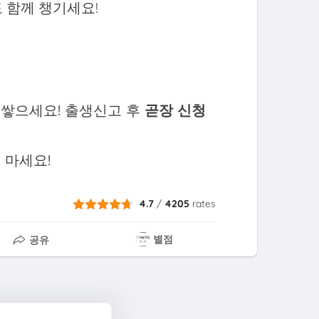
 함께 챙기세요!
억 쌓으세요! 출생신고 후
곧장 신청
 마세요!
4.7
/
4205
rates
별점
공유