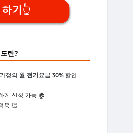
기👆️
제도란?
는 가정의
월 전기요금 30%
할인
게 신청 가능 🏠
적용 👏