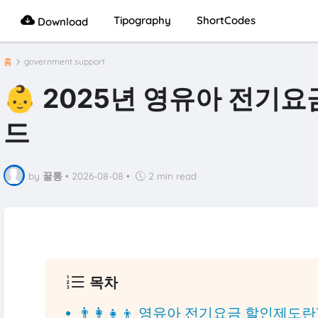
Tipography
ShortCodes
Download
홈
government support
👶 2025년 영유아 전기요
드
by
꿀통
•
2026-08-08
•
2 min read
목차
👨👩👧👦 영유아 전기요금 할인제도란