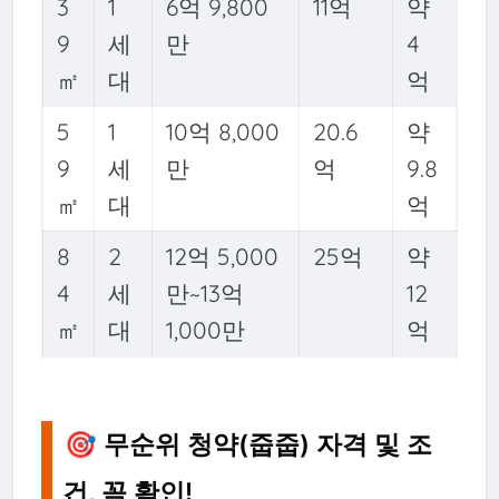
3
1
6억 9,800
11억
약
9
세
만
4
㎡
대
억
5
1
10억 8,000
20.6
약
9
세
만
억
9.8
㎡
대
억
8
2
12억 5,000
25억
약
4
세
만~13억
12
㎡
대
1,000만
억
🎯 무순위 청약(줍줍) 자격 및 조
건, 꼭 확인!