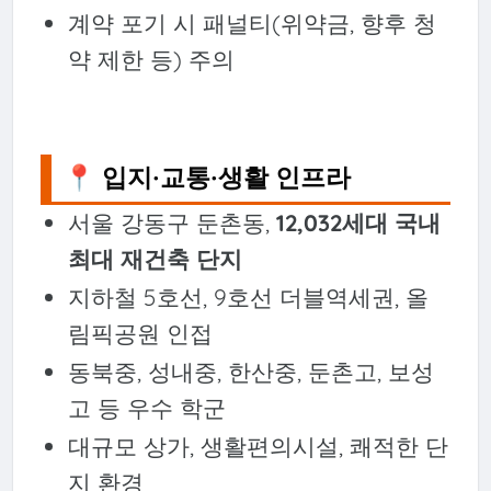
계약 포기 시 패널티(위약금, 향후 청
약 제한 등) 주의
📍 입지·교통·생활 인프라
서울 강동구 둔촌동,
12,032세대 국내
최대 재건축 단지
지하철 5호선, 9호선 더블역세권, 올
림픽공원 인접
동북중, 성내중, 한산중, 둔촌고, 보성
고 등 우수 학군
대규모 상가, 생활편의시설, 쾌적한 단
지 환경