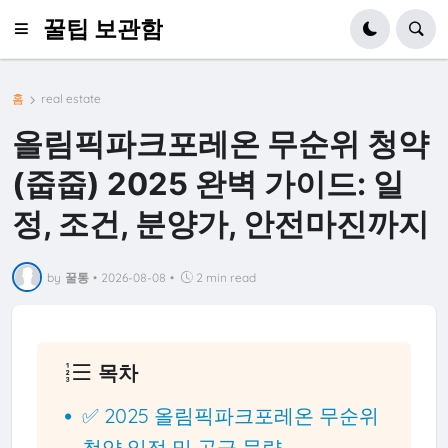
꿀팁 보관함
홈
real estate
올림픽파크포레온 무순위 청약
(줍줍) 2025 완벽 가이드: 일
정, 조건, 분양가, 안전마진까지
by
꿀통
•
2026-08-08
•
2 min read
목차
✅ 2025 올림픽파크포레온 무순위
청약 일정 및 공급 물량