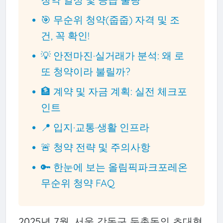
🎯 무순위 청약(줍줍) 자격 및 조
건, 꼭 확인!
💡 안전마진·실거래가 분석: 왜 로
또 청약이라 불릴까?
🏦 계약 및 자금 계획: 실전 체크포
인트
📍 입지·교통·생활 인프라
🚨 청약 전략 및 주의사항
🔑 한눈에 보는 올림픽파크포레온
무순위 청약 FAQ
2025년 7월, 서울 강동구 둔촌동의 초대형