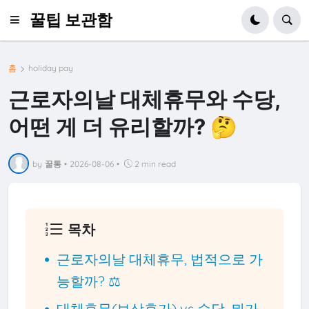
꿀팁 보관함
홈
holiday pay
근로자의날 대체휴무와 수당,
어떤 게 더 유리할까? 🤔
by
꿀통
•
2026-08-06
•
2 min read
목차
근로자의날 대체휴무, 법적으로 가
능할까? ⚖️
대체휴무(보상휴가) vs 수당, 뭐가