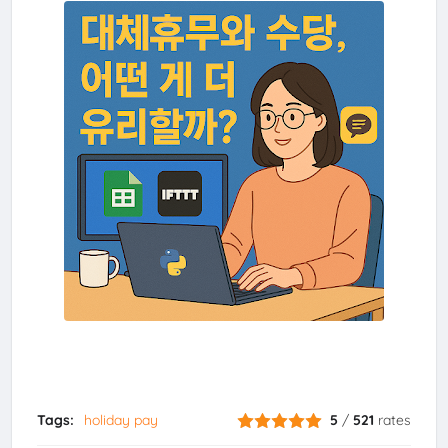
Tags:
holiday pay
5
/
521
rates