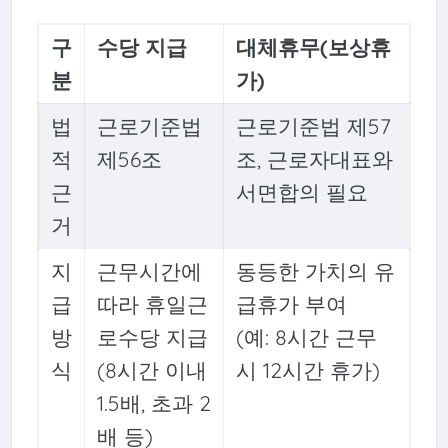
구
수당 지급
대체휴무(보상휴
분
가)
법
근로기준법
근로기준법 제57
적
제56조
조, 근로자대표와
근
서면합의 필요
거
지
근무시간에
동등한 가치의 유
급
따라 휴일근
급휴가 부여
방
로수당 지급
(예: 8시간 근무
식
(8시간 이내
시 12시간 휴가)
1.5배, 초과 2
배 등)