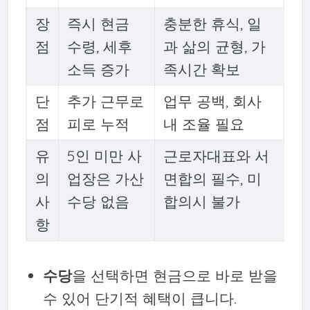
장
즉시 현금
충분한 휴식, 일
점
수령, 세후
과 삶의 균형, 가
소득 증가
족시간 확보
단
추가 근무로
업무 공백, 회사
점
피로 누적
내 조율 필요
유
5인 미만 사
근로자대표와 서
의
업장은 가산
면합의 필수, 미
사
수당 없음
합의시 불가
항
수당
을 선택하면 현금으로 바로 받을
수 있어 단기적 혜택이 큽니다.