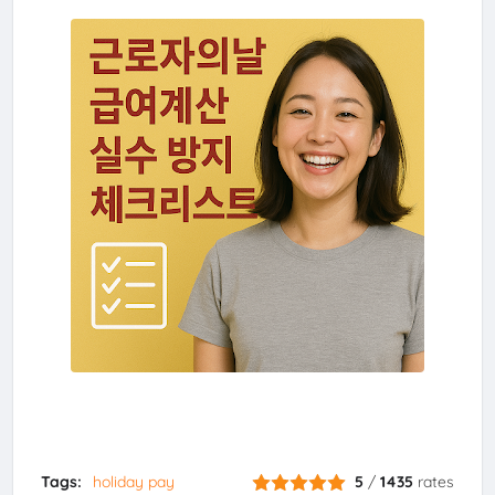
Tags:
holiday pay
5
/
1435
rates